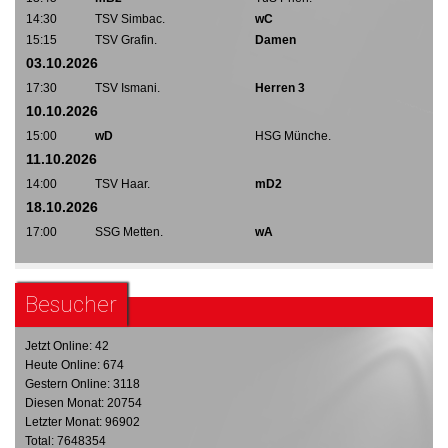
14:30
TSV Simbac.
wC
15:15
TSV Grafin.
Damen
03.10.2026
17:30
TSV Ismani.
Herren 3
10.10.2026
15:00
wD
HSG Münche.
11.10.2026
14:00
TSV Haar.
mD2
18.10.2026
17:00
SSG Metten.
wA
Besucher
Jetzt Online: 42
Heute Online: 674
Gestern Online: 3118
Diesen Monat: 20754
Letzter Monat: 96902
Total: 7648354