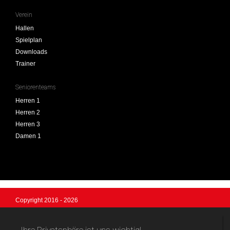
Verein
Hallen
Spielplan
Downloads
Trainer
Seniorenteams
Herren 1
Herren 2
Herren 3
Damen 1
Copyright 2016 - 2026
SV Anzing Handball
Login
Logo-Design © by Ulrich Koch, Anzing
Registrieren