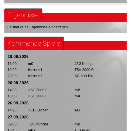
Ergebnisse
Es sind keine Ergebnisse eingetragen.
Kommende Spiele
19.09.2026
16:00
mC
JSG Königs.
18:00
Herren 1
TSV 2000 R.
20:00
Herren 2
SG Süd-Blu.
20.09.2026
14:00
HSC 2000 C.
mB
16:00
HSC 2000 C.
mA
26.09.2026
14:25
HCD Gröben.
wB
27.09.2026
09:00
TSV Münche.
mD
13:45
mB2
TuS Prien.