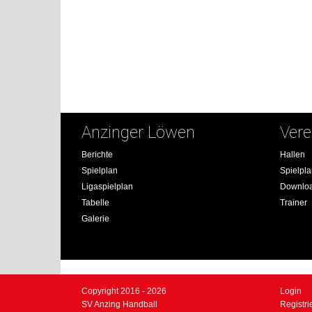
Anzinger Löwen
Vere
Berichte
Hallen
Spielplan
Spielpl
Ligaspielplan
Downlo
Tabelle
Trainer
Galerie
Copyright 2016 - 2026
Login
SV Anzing Handball
Registri