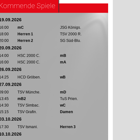
Kommende Spiele
19.09.2026
16:00
mC
JSG Königs.
18:00
Herren 1
TSV 2000 R.
20:00
Herren 2
SG Süd-Blu.
20.09.2026
14:00
HSC 2000 C.
mB
16:00
HSC 2000 C.
mA
26.09.2026
14:25
HCD Gröben.
wB
27.09.2026
09:00
TSV Münche.
mD
13:45
mB2
TuS Prien.
14:30
TSV Simbac.
wC
15:15
TSV Grafin.
Damen
03.10.2026
17:30
TSV Ismani.
Herren 3
10.10.2026