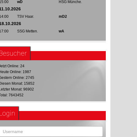
15:00
wD
HSG Münche.
11.10.2026
14:00
TSV Haar.
mD2
18.10.2026
17:00
SSG Metten.
wA
Besucher
Jetzt Online: 24
Heute Online: 1987
Gestern Online: 2745
Diesen Monat: 15852
Letzter Monat: 96902
Total: 7643452
Login