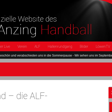
er Live
Verein
ALF
Hallenrundgang
Bilder
LöwenTV
und verabschieden uns in die Sommerpause - Wir sehen uns im September wied
nd – die ALF-