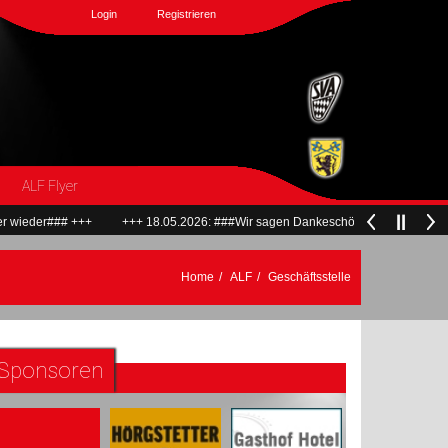
Login
Registrieren
ALF Flyer
er### +++
+++ 18.05.2026: ###Wir sagen Dankeschön und verabschieden uns
Home
ALF
Geschäftsstelle
Sponsoren