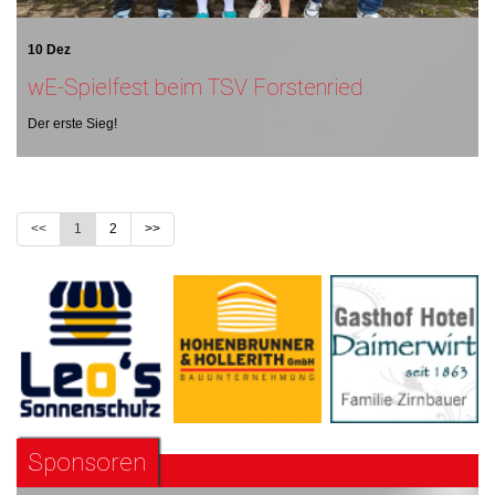
10 Dez
wE-Spielfest beim TSV Forstenried
Der erste Sieg!
<<
1
2
>>
Sponsoren