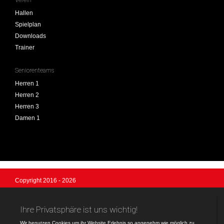
Hallen
Spielplan
Downloads
Trainer
Seniorenteams
Herren 1
Herren 2
Herren 3
Damen 1
Copyright 2016 - 2026
SV Anzing Handball
Login
Logo-Design © by Ulrich Koch, Anzing
Registrieren