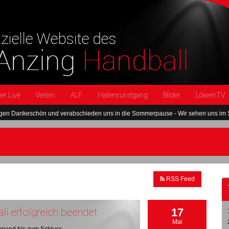
er Live
Verein
ALF
Hallenrundgang
Bilder
LöwenTV
 und verabschieden uns in die Sommerpause - Wir sehen uns im September wied
RSS Feed
li erfolgreich beendet
17
Mai