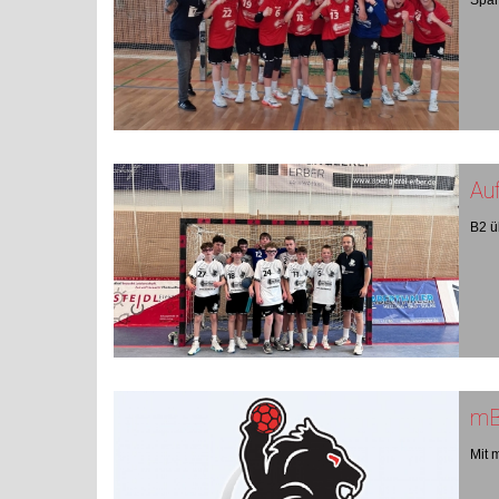
Span
Auf
B2 ü
mB
Mit 