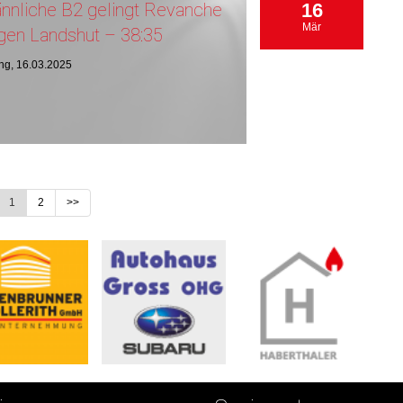
nnliche B2 gelingt Revanche
16
Mär
gen Landshut – 38:35
ng, 16.03.2025
1
2
>>