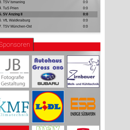
3. TSV Ismaning
0:0
4. TuS Prien
0:0
5. SV Anzing II
0:0
6. VfL Waldkraiburg
0:0
7. TSV München-Ost
0:0
Sponsoren