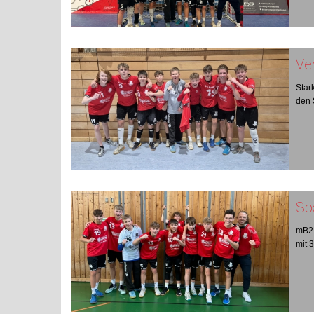
Ve
Star
den 
Sp
mB2 
mit 