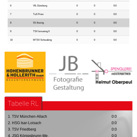
6
VfL Günzburg
0
0
0:0
7
TuS Prien
0
0
0:0
8
SV Anzing
0
0
0:0
9
TSV Ismaning II
0
0
0:0
10
MTSV Schwabing
0
0
0:0
Tabelle RL
1. TSV München-Allach
0:0
2. HSG Isar-Loisach
0:0
3. TSV Friedberg
0:0
4. JSG Königsbrunn-Me.
0:0