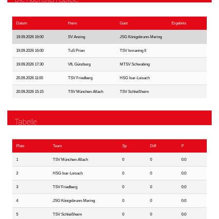
Datum
Heim
Gast
Ergebnis
19.09.2026 16:00
SV Anzing
JSG Königsbrunn-Mering
19.09.2026 16:00
TuS Prien
TSV Ismaning II
19.09.2026 17:30
VfL Günzburg
MTSV Schwabing
20.09.2026 11:00
TSV Friedberg
HSG Isar-Loisach
20.09.2026 15:15
TSV München-Allach
TSV Schleißheim
Tabelle
Platz
Team
Sp
Diff
P
1
TSV München-Allach
0
0
0:0
2
HSG Isar-Loisach
0
0
0:0
3
TSV Friedberg
0
0
0:0
4
JSG Königsbrunn-Mering
0
0
0:0
5
TSV Schleißheim
0
0
0:0