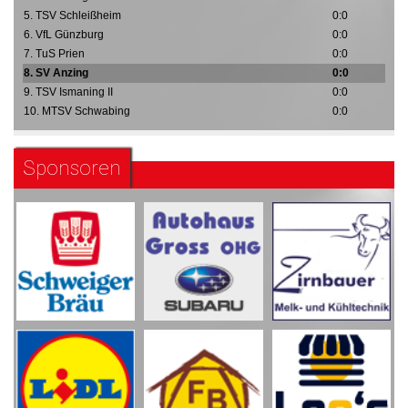
5. TSV Schleißheim
0:0
6. VfL Günzburg
0:0
7. TuS Prien
0:0
8. SV Anzing
0:0
9. TSV Ismaning II
0:0
10. MTSV Schwabing
0:0
Sponsoren