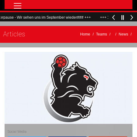
Home
use - Wir sehen uns im September wieder### +++
+++ 18.05.2026: ###Wir 
Teams
Articles
Match Center Live
Home
Teams
News
Verein
ALF
Hallenrundgang
Bilder
LöwenTV
ALF Flyer
Social Media