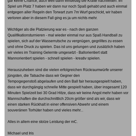
gar keine Chance, auch weil dann eindeutig die Kräfte nachließen. Im
Spiel um Platz 7 haben wir dann nur noch Spaß gehabt und auch einmal
entgegen aller Regeln den Torwart zum 7m Wurf geschickt, wir haben
verloren aber in diesem Fall ging es ja um nichts mehr.
Wichtiger als die Platzierung war es - nach den ganzen
Qualifikationsturnieren - mal wieder einmal nur aus Spaß Handball zu
spielen, sich auf der Wasserrutsche zu vergnügen, gegrilltes zu essen
und ohne Druck zu spielen. Das ist uns gelungen und zusätzlich haben
wir vieles im Training Gelernte umgesetzt - Ballorientiert statt
Mannorientiert spielen - schnell spielen - kreativ spielen.
Herauszuheben sind die vielen erfolgreichen Rückraumwürfe unserer
jüngsten, die Tatsache dass wir Gegner den
Tempogegenstoß abgelaufen und den Ball fair herausgespielt haben,
dass wir durchgängig schnelle Mitte gespielt haben, über insgesamt 120
Minuten Spielzeit bei 30 Grad Hitze, dass wir keine Angst mehr haben vor
Mannschaften die durchschnittlich 20cm größer sind als wir, dass wir
einen starken Rückhalt in einer offensiven Abwehr und einem
souveränen Torhüter haben und vieles mehr...
Alles in allem eine stolze Leistung der mC.
Michael und Iris