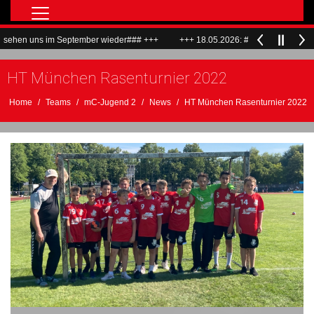
Home
 im September wieder### +++
+++ 18.05.2026: ###Wir sagen Dankeschön un
Teams
HT München Rasenturnier 2022
Match Center Live
Verein
Home
Teams
mC-Jugend 2
News
HT München Rasenturnier 2022
ALF
Hallenrundgang
Bilder
LöwenTV
ALF Flyer