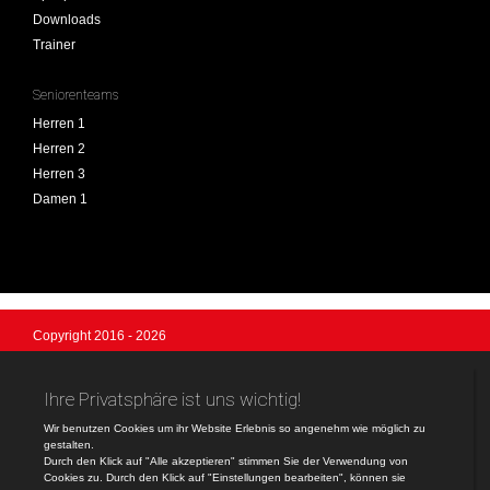
Downloads
Trainer
Seniorenteams
Herren 1
Herren 2
Herren 3
Damen 1
Copyright 2016 - 2026
SV Anzing Handball
Login
Logo-Design © by Ulrich Koch, Anzing
Registrieren
Impressum
Datenschutzerklärung
Teamsports 2