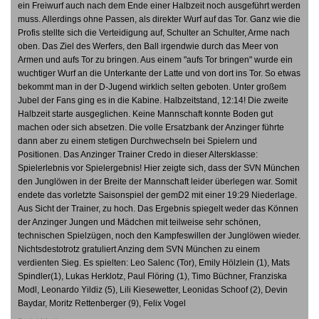
ein Freiwurf auch nach dem Ende einer Halbzeit noch ausgeführt werden
muss. Allerdings ohne Passen, als direkter Wurf auf das Tor. Ganz wie die
Profis stellte sich die Verteidigung auf, Schulter an Schulter, Arme nach
oben. Das Ziel des Werfers, den Ball irgendwie durch das Meer von
Armen und aufs Tor zu bringen. Aus einem "aufs Tor bringen" wurde ein
wuchtiger Wurf an die Unterkante der Latte und von dort ins Tor. So etwas
bekommt man in der D-Jugend wirklich selten geboten. Unter großem
Jubel der Fans ging es in die Kabine. Halbzeitstand, 12:14! Die zweite
Halbzeit starte ausgeglichen. Keine Mannschaft konnte Boden gut
machen oder sich absetzen. Die volle Ersatzbank der Anzinger führte
dann aber zu einem stetigen Durchwechseln bei Spielern und
Positionen. Das Anzinger Trainer Credo in dieser Altersklasse:
Spielerlebnis vor Spielergebnis! Hier zeigte sich, dass der SVN München
den Junglöwen in der Breite der Mannschaft leider überlegen war. Somit
endete das vorletzte Saisonspiel der gemD2 mit einer 19:29 Niederlage.
Aus Sicht der Trainer, zu hoch. Das Ergebnis spiegelt weder das Können
der Anzinger Jungen und Mädchen mit teilweise sehr schönen,
technischen Spielzügen, noch den Kampfeswillen der Junglöwen wieder.
Nichtsdestotrotz gratuliert Anzing dem SVN München zu einem
verdienten Sieg. Es spielten: Leo Salenc (Tor), Emily Hölzlein (1), Mats
Spindler(1), Lukas Herklotz, Paul Flöring (1), Timo Büchner, Franziska
Modl, Leonardo Yildiz (5), Lili Kiesewetter, Leonidas Schoof (2), Devin
Baydar, Moritz Rettenberger (9), Felix Vogel