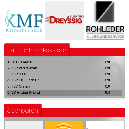
Tabelle Bezirksklasse
1. HSG B-one II
0:0
2. TSV Vaterstetten
0:0
3. TSV Haar
0:0
4. TSV EBE Forst Unit.
0:0
5. TSV Grafing
0:0
6. SV Anzing II (a.K.)
0:0
Sponsoren