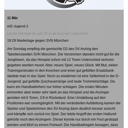
11 Mär
mD-Jugend 2
Letztes Heimspiel der gem D2 in der Anzinger Löwenhöhle
19:29 Niederlage gegen SVN München
Am Sonntag empfing die gemischte D2 des SV Anzing den
Tabellenzweiten SVN München. Die Vorzeichen standen nicht gut für die
Junglöwen, da das Hinspiel schon mit 12 Toren Unterschied verloren
gegeben werden musst. Aber, neues Spiel, neues Glück. Mit Mut, vielen
Trainingsminuten in den Knochen und einer gut gefüllten Ersatzbank
startete man in das Spiel. Noch zu erwähnen ist eine Seltenheit in der D-
Jungend, gut gefüllte Zuschauerränge und laute Trommelschläge. Da
kann ein Handballerherz nur höher schlagen. Die ersten Minuten
erinnerten aber leider sehr stark an das Hinspiel und die Anzinger
gerieten mit 6 Toren, 3:9 in Rückstand. Eine Umstellung auf den
Positionen war unumgänglich. Mit der veränderten Aufstellung kamen die
Spieler und Spielerinnen des SV Anzing dann deutlich besser zurecht
und kämpfte sich zurück ins Spiel. Der letzte Angriff der ersten Halbzeit
gehörte noch den Anzingern. Dieser konnte nur durch ein Foul gestoppt
werden und führt zu einem Freiwurf. Die Handballregeln besagen, dass