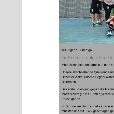
wB-Jugend - Oberliga
Ein Krimi mit gutem Ende fü
Mädels kämpfen erfolgreich in der Obe
Unsere abschließende Qualirunde um 
Obschleißheim. Unsere Gegner waren
Österreich.
Das erste Spiel ging gegen die Mannsc
Mädels nicht gut ins Turnier „verschl
Pause gehen.
In der zweiten Halbzeit lief es dann 
mussten uns mit.
14:9 geschlagen geb