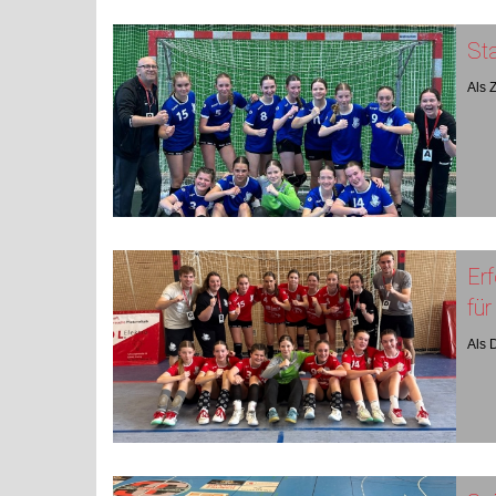
Sta
Als 
Erf
fü
Als 