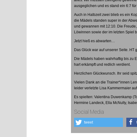
alles. Wir mussten zwingend gewinnen
ausgeglichen und es stand ein 6:7 für
Auch in Halbzeit zwei blieb es ein K
die Mädels standen super in der Abwe
und gewannen mit 12:10. Die Freude,
Löwinnen sowie der im letzten Spiel 
Jetzt hieß es abwarten…
Das Glück war auf unserer Seite. HT
Die Mädels haben wahrhaftig bis zu E
hart erkämpft und redlich verdient.
Herzlichen Glückwunsch. Ihr seid spi
Vielen Dank an die Trainer*innen Le
leider verletzte Lisa Kammermaier auf
Es spielten: Valentina Duwenkamp (To
Hermine Landeck, Ella McNulty, Isabe
Social Media
tweet