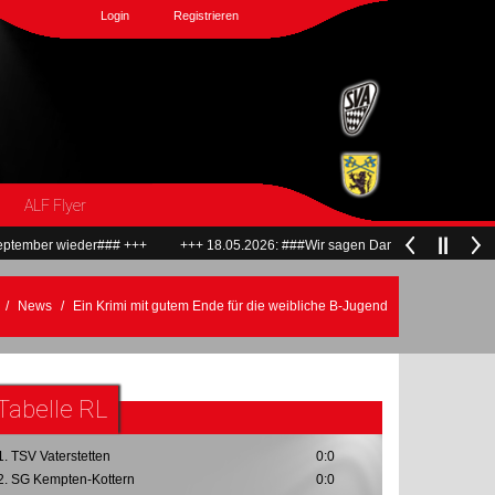
Login
Registrieren
ALF Flyer
### +++
+++ 18.05.2026: ###Wir sagen Dankeschön und verabschieden uns 
News
Ein Krimi mit gutem Ende für die weibliche B-Jugend
Tabelle RL
1. TSV Vaterstetten
0:0
2. SG Kempten-Kottern
0:0