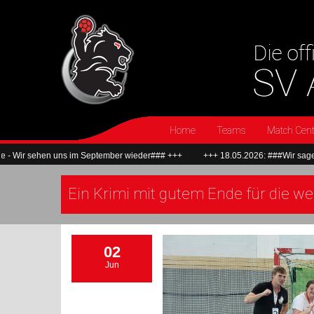
Home
Teams
Match Cent
ns im September wieder### +++
+++ 18.05.2026: ###Wir sagen Dankeschön u
Ein Krimi mit gutem Ende für die w
02
Jun