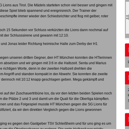
 Lions aus Tirol. Die Mädels starteten schon viel besser und gingen mit
diese Spiel blieb spannend und ereignisreich. Der Trainer der
beschimpfte immer wieder den Schiedsrichter und flog mit gelber, roter
doch 15 Sekunden vor Schluss verkürzten die Lions dann nochmal auf
mit der Schlusssirene und gewann mit 12:10.
und Jonas leider Richtung heimische Halle zum Derby der H1
gegen unseren dritten Gegner, den HT München konnten die HTlerinnen
ren absetzen und wir gingen mit 3:6 in die Halbzeit. Senta und Marius
die richtigen Worte, denn in der zweiten Halbzeit drehten die
im Angriff und standen kompakt in der Abwehr. Sie konnten die zweite
er dennoch mit 10:12 knapp geschlagen geben. Mega gekämpft und
i auf der Zuschauertribüne los, da vor den letzten beiden Spielen noch
m die Plätze 2 und 3 und damit um die Quali für die Oberliga kämpften.
innen und das Folgespiel musste HT München gegen die SG Lions für
ifiziert, da wir den direkten Vergleich gegen die Lions gewonnen
s ging es gegen den Gastgeber TSV Schleißheim und für uns ging es um