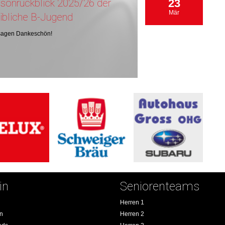
isonrückblick 2025/26 der
23
Mär
ibliche B-Jugend
sagen Dankeschön!
in
Seniorenteams
Herren 1
an
Herren 2