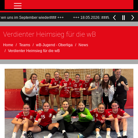
Home
eptember wieder### +++
+++ 18.05.2026: ###Wir sagen Dankeschön und vera
Teams
Verdienter Heimsieg für die wB
Match Center Live
Verein
Home
Teams
wB-Jugend - Oberliga
News
Verdienter Heimsieg für die wB
ALF
Hallenrundgang
Bilder
LöwenTV
ALF Flyer