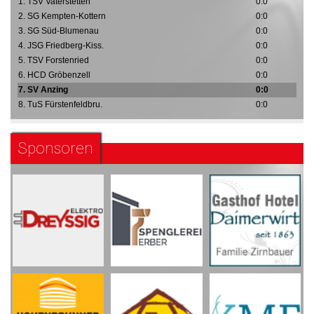
1. TSV Vaterstetten
0:0
2. SG Kempten-Kottern
0:0
3. SG Süd-Blumenau
0:0
4. JSG Friedberg-Kiss.
0:0
5. TSV Forstenried
0:0
6. HCD Gröbenzell
0:0
7. SV Anzing
0:0
8. TuS Fürstenfeldbru.
0:0
Sponsoren