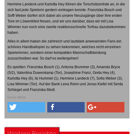
Hermine Landeck und Karlotta Hey führen die Torschützenliste an, in die
sich fast jede Spielerin gestern eintragen konnte. Franziska Bosch und
Soffi Weber dürfen sich dabei als unsere Neuzugänge über ihre ersten
Tore im Löwentrikot freuen, und wir uns darüber, dass wir mit Lisa
Wimmer nun noch eine zweite reaktionsschnelle Torfrau dazubekommen
haben.
Alles in allem haben die zahlreich und lautstark anwesenden Fans ein
schönes Handballspiel zu sehen bekommen, welches nicht einzelnen
Spielerinnen, sondern einer kompakten Mannschaftsleistung
zuzuschreiben war. So darf es weitergehen!
Es spielten: Franziska Bosch (1), Antonia Brummer (3), Amanda Bryce
(5/2), Valentina Duwenkamp (Tor), Josephine Franz, Greta Hey (4),
Karlotta Hey (6), Isi Hummel (1), Hermine Landeck (7), Sofia Weber (3),
Lisa Wimmer (Tor). Auf der Bank Lena Reim und Jonas Kiefel mit Senta
Schlegel und Franziska Modl.
Social Media
Weitere Berichte