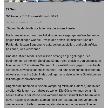
29 Sep
SV Anzing - TuS Fürstenfeldbruck 30:23
Verdienter Heimsieg für die wB
Gegen Fürstenfeldbruck holen wir die ersten Punkte
Nach dem eher schwachen Auftaktspiel am vergangenen Wochenende
gegen Burlafingen war die Devise des ersten Heimspieles klar: die
Fehler der letzten Begegnung aufarbeiten, abstellen, und sich auf das
besinnen, was wir können.
Und das ist den Mädels der wB von Anfang an gut gelungen. Sie
beginnen mit schnellem Spiel und können sich gleich in den ersten zehn
Minuten mit 8:2 absetzen. Während Fürstenfeldbruck gegen unser heute
schnelles, abwechslungsreiches Spiel und eine sehr kompakt stehende
Abwehr schwer ins Spiel findet, gelingen uns viele schöne Spielaktionen
mit erfolgreichem Abschluss.
Ungefährdet nehmen wir einen Vorsprung mit in die Halbzeit, und in der
zweiten Hälfte geht es nahtlos so weiter. Die Gäste kommen zwar mit
neuer Kraft aus der Pause und kommen zunächst auf 3 Tore heran, aber
davon lassen sich unsere Damen nicht beirren, bauen den Vorsprung
wieder aus und halten diesen ungefährdet über die gesamte Spielzeit.