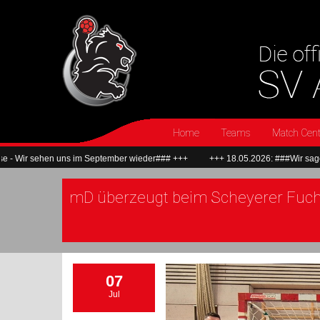
Home
Teams
Match Cent
uns im September wieder### +++
+++ 18.05.2026: ###Wir sagen Dankeschön
mD überzeugt beim Scheyerer Fuchs-
07
Jul