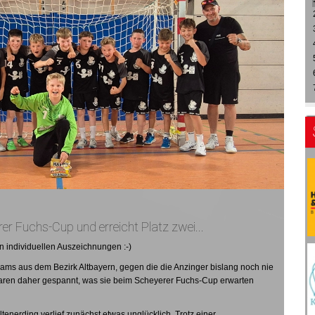
r Fuchs-Cup und erreicht Platz zwei...
n individuellen Auszeichnungen :-)
eams aus dem Bezirk Altbayern, gegen die die Anzinger bislang noch nie
 waren daher gespannt, was sie beim Scheyerer Fuchs-Cup erwarten
tenerding verlief zunächst etwas unglücklich. Trotz einer