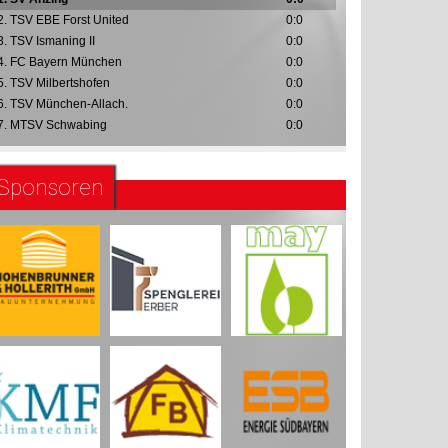
2. TSV EBE Forst United
0:0
3. TSV Ismaning II
0:0
4. FC Bayern München
0:0
5. TSV Milbertshofen
0:0
6. TSV München-Allach.
0:0
7. MTSV Schwabing
0:0
Sponsoren