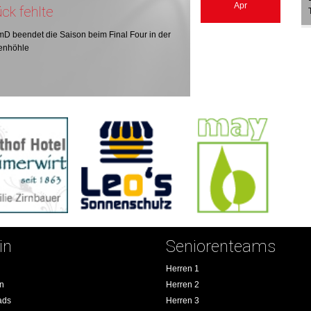
Apr
ck fehlte
mD beendet die Saison beim Final Four in der
enhöhle
in
Seniorenteams
Herren 1
an
Herren 2
ads
Herren 3