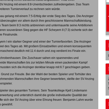
 SV Anzing mit einem 8:8-Unentschieden zufriedengeben. Das Team
weiteren Turnierverlauf zu rechnen sein würde.
u gelang mit einem 7:5-Erfolg der erste Sieg des Tages. Die Anzinger
d überzeugten vor allem durch ihre geschlossene Mannschaftsleistung.
 Team beim 9:3 nichts anbrennen und untermauerte seine Ambitionen
teren souveränen Sieg gegen die HF Scheyern II (7:3) sicherte sich der
ie Finalrunde.
ern I ein starker Gegner und einer der Turnierfavoriten. Die Anzinger
s Spiel des Tages ab. Mit großem Einsatzwillen und einem konsequenten
rraschend deutlich mit 11:4 durch und zog verdient ins Finale ein.
 Schrobenhausen. Die Zuschauer sahen ein spannendes und
beide Mannschaften bis zur letzten Minute einen packenden Kampf
ng mussten sich die Anzinger denkbar knapp mit 6:7 geschlagen geben.
n Grund zur Freude. Bei der Wahl der besten Spieler und Torhüter des
eilnehmenden Mannschaften ihre Gegner bewerteten, stellte der SV Anzing
erspieler.
pieler des gesamten Turniers. Sein Teamkollege Kjell Lindemann
erwertung und unterstrich damit die große individuelle Qualität der
fte sich der SV Anzing über eine Ehrung freuen: Benjamin Lahm wurde
s gewählt.