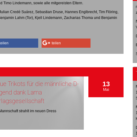
nd Timo Lindemann, sowie alle mitgereisten Eltern.
 Julian Credé Suárez, Sebastian Druse, Hannes Englbrecht, Tim Flöring,
 Benjamin Lahm (Tor), Kjell Lindemann, Zacharias Thoma und Benjamin
teilen
teilen
e Trikots für die männliche D-
13
Mai
gend dank Lama
rlagsgesellschaft
Mannschaft strahlt im neuen Dress