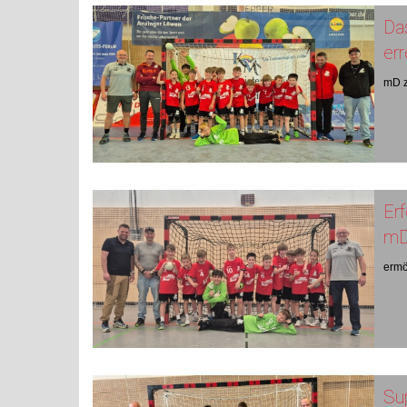
Das
err
mD z
Erf
m
ermö
Su