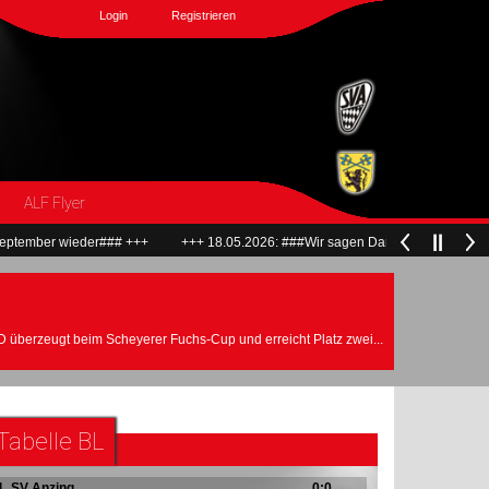
Login
Registrieren
ALF Flyer
er### +++
+++ 18.05.2026: ###Wir sagen Dankeschön und verabschieden un
 überzeugt beim Scheyerer Fuchs-Cup und erreicht Platz zwei...
Tabelle BL
1. SV Anzing
0:0