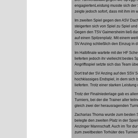
engagiertenLeistung musste sich der
zeigte jedoch sofort, dass mit ihm im 
Im zweiten Spiel gegen den ASV Dacha
steigerten sich von Spiel zu Spiel un
Gegen den TSV Gaimersheim ließ das
auf einen Spitzenplatz. Mit einem wei
SV Anzing schließlich den Einzug in d
Im Halbfinale wartete mit der HF Schey
lieferten jedoch ihr vielleicht beste
Angriffsspiel setzte sich das Team übe
Dort traf der SV Anzing auf den SSV
hochklassiges Endspiel, in dem sich 
lieferten. Trotz einer starken Leistu
Trotz der Finalniederlage gab es alle
Turniers, bei der die Trainer aller t
gleich zwei der herausragenden Turni
Zacharias Thoma
wurde zum besten S
belegte den zweiten Platz in der Spiel
Anzinger Mannschaft. Auch im Tor dur
zum zweitbesten Torhüter des Turnier