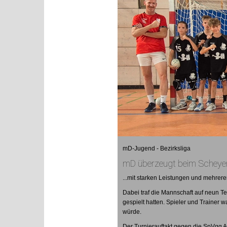
mD-Jugend - Bezirksliga
mD überzeugt beim Scheyere
...mit starken Leistungen und mehrere
Dabei
traf die Mannschaft auf neun T
gespielt hatten. Spieler und Trainer
würde.
Der Turnierauftakt gegen die SpVgg Al