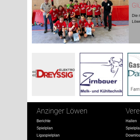
Glü
Die 
Löw
Anzinger Löwen
Vere
Berichte
Hallen
Spielplan
Spielpl
Ligaspielplan
Downlo