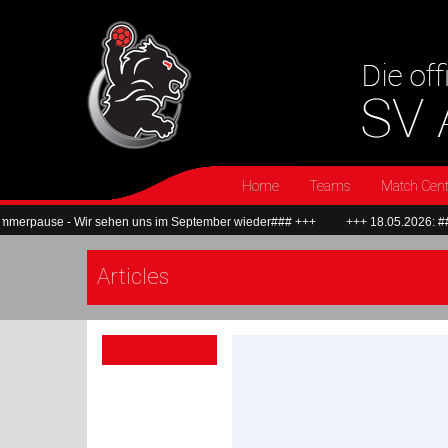
Home
Teams
Match Cent
use - Wir sehen uns im September wieder### +++
+++ 18.05.2026: ###Wir 
Articles