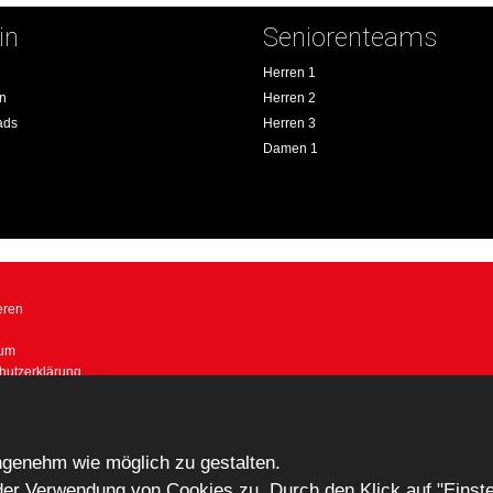
in
Seniorenteams
Herren 1
an
Herren 2
ads
Herren 3
Damen 1
eren
sum
hutzerklärung