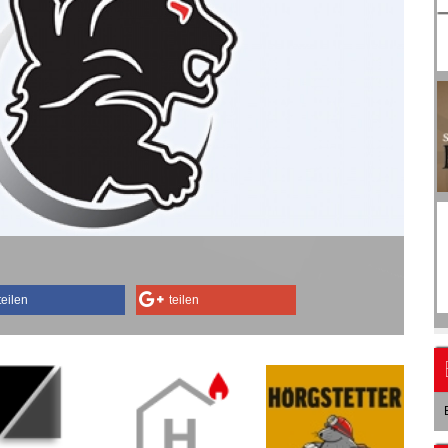
teilen
teilen