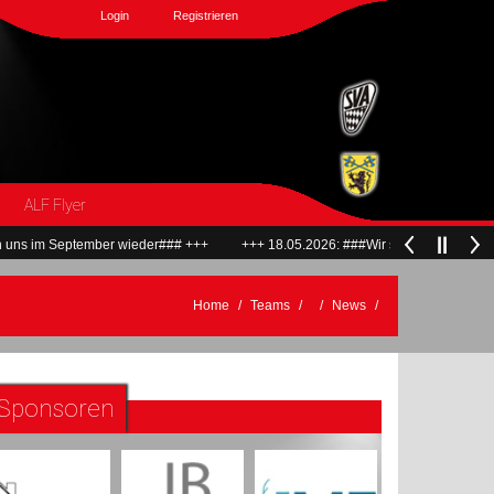
Login
Registrieren
ALF Flyer
m September wieder### +++
+++ 18.05.2026: ###Wir sagen Dankeschön und v
Home
Teams
News
Sponsoren