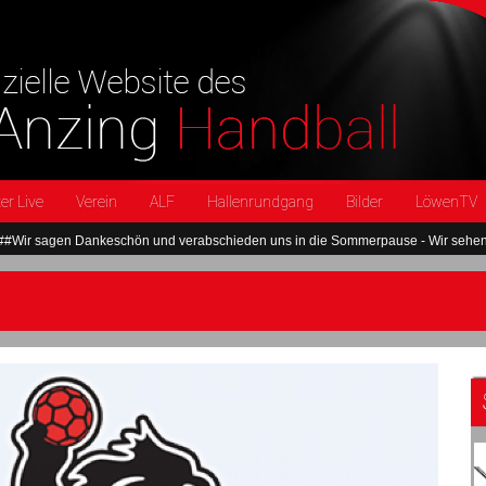
er Live
Verein
ALF
Hallenrundgang
Bilder
LöwenTV
sagen Dankeschön und verabschieden uns in die Sommerpause - Wir sehen uns i